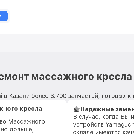
в
емонт массажного кресла
 в Казани более 3.700 запчастей, готовых к
жного кресла
Надежные замен
В случае, когда Вы
тво Массажного
устройств Yamaguchi
жно дольше,
складе имеются кач