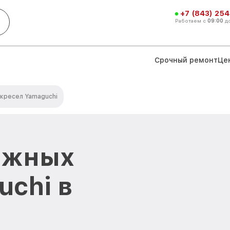
+7 (843) 254
Работаем с
09:00
д
Срочный ремонт
Це
кресел Yamaguchi
ажных
uchi в