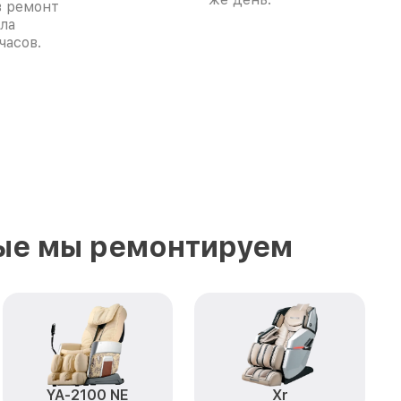
в ремонт
ла
часов.
ые мы ремонтируем
YA-2100 NE
Xr