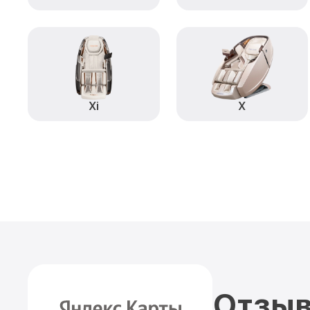
Xi
X
Отзыв