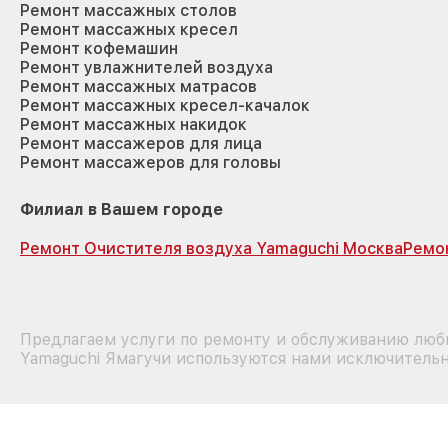
Ремонт массажных столов
Ремонт массажных кресел
Ремонт кофемашин
Ремонт увлажнителей воздуха
Ремонт массажных матрасов
Ремонт массажных кресел-качалок
Ремонт массажных накидок
Ремонт массажеров для лица
Ремонт массажеров для головы
Филиал в Вашем городе
Ремонт Очистителя воздуха Yamaguchi Москва
Ремо
Предлагаем услуги по ремонту и обслуживанию любы
Yamaguchi Ямагучи используются нами исключительно