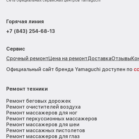
Сеть официальных сервисных центров Yamaguchi
Горячая линия
+7 (843) 254-68-13
Сервис
Срочный ремонт
Цена на ремонт
Доставка
Отзывы
Ко
Официальный сайт бренда Yamaguchi доступен по
с
Ремонт техники
Ремонт беговых дорожек
Ремонт очистителей воздуха
Ремонт массажеров для ног
Ремонт перкуссионных массажеров
Ремонт массажеров для шеи
Ремонт массажных пистолетов
Ремонт массажеров для глаз