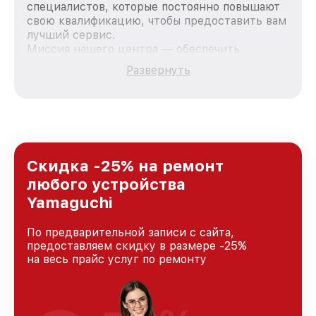
специалистов, которые постоянно повышают
свою квалификацию, чтобы предоставить вам
лучший сервис.
Миссия нашего центра — обеспечить
качественный и доступный ремонт для
Развернуть
каждого пользователя продукции Yamaguchi,
вне зависимости от сложности поломки. Мы
стремимся к тому, чтобы каждый клиент был
удовлетворен скоростью и качеством
предоставляемых услуг. Наша цель — стать
лучшим сервисным центром Yamaguchi в
городе Казани, постоянно повышая уровень
Скидка -25% на ремонт
доверия и лояльности наших клиентов.
любого устройства
Yamaguchi
По предварительной записи с сайта,
предоставляем скидку в размере -25%
на весь прайс услуг по ремонту