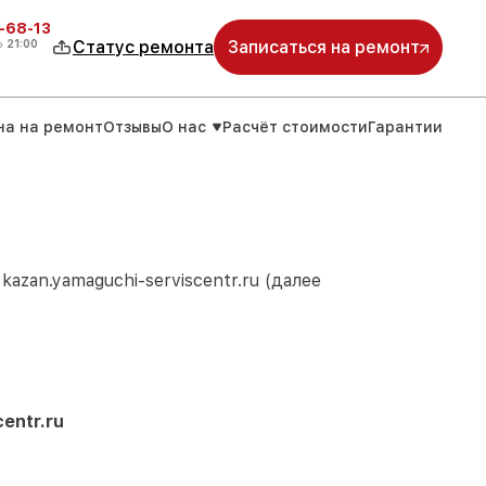
-68-13
о
21:00
Статус ремонта
Записаться на ремонт
на на ремонт
Отзывы
О нас
Расчёт стоимости
Гарантии
м
kazan.yamaguchi-serviscentr.ru
(далее
entr.ru