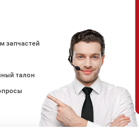
м запчастей
йный талон
опросы